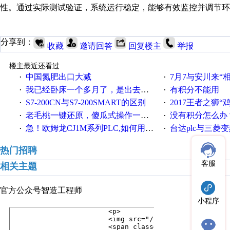
性。通过实际测试验证，系统运行稳定，能够有效监控并调节环
分享到：
收藏
邀请回答
回复楼主
举报
楼主最近还看过
中国氮肥出口大减
7月7与安川来“
·
·
我已经卧床一个多月了，是出去安装机械手在高速遭遇车祸所致:大家工作都要特别注意啊
有积分不能用
·
·
S7-200CN与S7-200SMART的区别
2017王者之狮“鸡”情签到
·
·
老毛桃一键还原，傻瓜式操作一键轻松备份还原；程序为向导式安装，一键即可实现自动备份或还原系统。
没有积分怎么办
·
·
急！欧姆龙CJ1M系列PLC,如何用时间控制变频器。要求时间在组态王中可以自由输入！拜托各位大神了！
台达plc与三菱
·
·
热门招聘
客服
相关主题
官方公众号
智造工程师
小程序