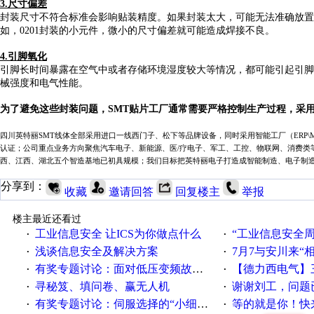
3.
尺寸偏差
封装尺寸不符合标准会影响贴装精度。如果封装太大，可能无法准确放置
如，
0201封装的小元件，微小的尺寸偏差就可能造成焊接不良。
4.
引脚氧化
引脚长时间暴露在空气中或者存储环境湿度较大等情况，都可能引起引脚
械强度和电气性能。
为了避免这些封装问题，
SMT贴片工厂通常需要严格控制生产过程，采
四川
英特丽
SMT线体全部采用进口一线西门子、松下等品牌设备，同时采用智能工厂（ERP\MES\WMS)
认证；公司重点业务方向聚焦汽车电子、新能源、医
/
疗电子、军工、工控、物联网、消费类
西、
江西
、湖北五个智造基地已初具规模；我们目标把英特丽电子打造成智能制造、电子制
分享到：
收藏
邀请回答
回复楼主
举报
楼主最近还看过
工业信息安全 让ICS为你做点什么
“工业信息安全周之我见”
·
·
浅谈信息安全及解决方案
7月7与安川来“
·
·
有奖专题讨论：面对低压变频故障，老手是这样解决的！
【德力西电气】三
·
·
寻秘笈、填问卷、赢无人机
谢谢刘工，问题
·
·
有奖专题讨论：伺服选择的“小细节大学问”奖励公告
等的就是你！快来领
·
·