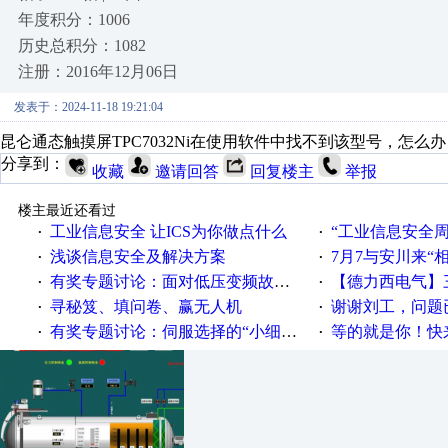
年度积分：1006
历史总积分：1082
注册：2016年12月06日
发表于：2024-11-18 19:21:04
昆仑通态触摸屏TPC7032Ni在使用软件中找不到该型号，怎么办
分享到：
收藏
邀请回答
回复楼主
举报
楼主最近还看过
工业信息安全 让ICS为你做点什么
“工业信息安全周之我见”
·
·
浅谈信息安全及解决方案
7月7与安川来“
·
·
有奖专题讨论：面对低压变频故障，老手是这样解决的！
【德力西电气】三
·
·
寻秘笈、填问卷、赢无人机
谢谢刘工，问题
·
·
有奖专题讨论：伺服选择的“小细节大学问”奖励公告
等的就是你！快来领
·
·