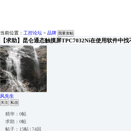
当前位置：
工控论坛
>
品牌
我要发帖
【求助】昆仑通态触摸屏TPC7032Ni在使用软件中
风先生
关注
私信
精华：0帖
求助：0帖
帖子：15帖 | 74回