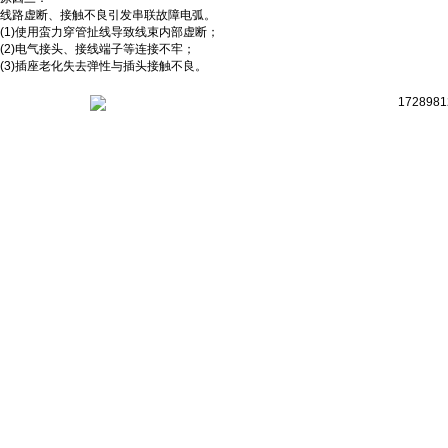
线路虚断、接触不良引发串联故障电弧。
(1)使用蛮力穿管扯线导致线束内部虚断；
(2)电气接头、接线端子等连接不牢；
(3)插座老化失去弹性与插头接触不良。