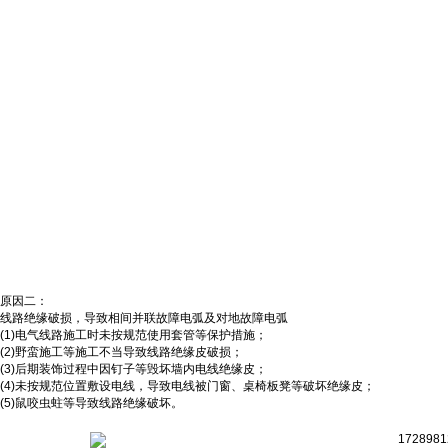
原因二：
线路绝缘破损，导致相间并联故障电弧及对地故障电弧
(1)电气线路施工时未按规范使用套管等保护措施；
(2)野蛮施工等施工不当导致线路绝缘皮破损；
(3)后期装饰过程中因钉子等毁坏墙内电线绝缘皮；
(4)未按规范位置敷设电线，导致电线被门窗、桌椅板凳等破坏绝缘皮；
(5)鼠咬虫蛀等导致线路绝缘破坏。