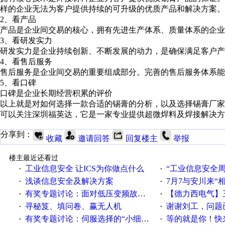
样的企业无法为客户提供持续的可升级的优质产品和解决方案。
2、看产品
产品是企业间交易的核心，拥有先进生产体系、质量体系的企业
3、看研发实力
研发实力是企业持续创新、不断发展的动力，是确保满足客户产
4、看售后服务
售后服务是企业间交易的重要组成部分。完善的售后服务体系能
5、看口碑
口碑是企业长期经营积累的评价
以上就是对如何选择一款合适的锡膏的分析，以及选择锡膏厂
可以关注深圳福英达，它是一家专业提供超微焊料及焊接解决方
分享到：
收藏
邀请回答
回复楼主
举报
楼主最近还看过
工业信息安全 让ICS为你做点什么
“工业信息安全周之我见”
·
·
浅谈信息安全及解决方案
7月7与安川来“
·
·
有奖专题讨论：面对低压变频故障，老手是这样解决的！
【德力西电气】三
·
·
寻秘笈、填问卷、赢无人机
谢谢刘工，问题
·
·
有奖专题讨论：伺服选择的“小细节大学问”奖励公告
等的就是你！快来领
·
·