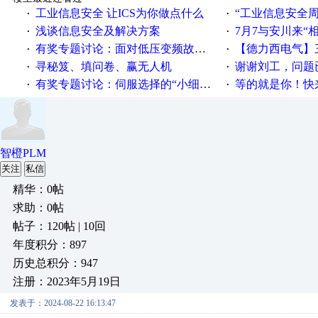
工业信息安全 让ICS为你做点什么
“工业信息安全周之我见”
·
·
浅谈信息安全及解决方案
7月7与安川来“
·
·
有奖专题讨论：面对低压变频故障，老手是这样解决的！
【德力西电气】三
·
·
寻秘笈、填问卷、赢无人机
谢谢刘工，问题
·
·
有奖专题讨论：伺服选择的“小细节大学问”奖励公告
等的就是你！快来领
·
·
智橙PLM
关注
私信
精华：0帖
求助：0帖
帖子：120帖 | 10回
年度积分：897
历史总积分：947
注册：2023年5月19日
发表于：2024-08-22 16:13:47