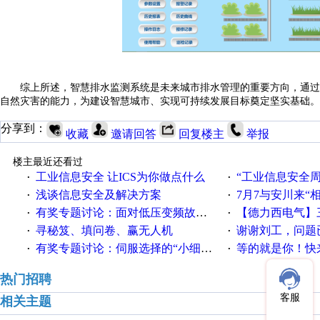
综上所述，智慧排水监测系统是未来城市排水管理的重要方向，通过
自然灾害的能力，为建设智慧城市、实现可持续发展目标奠定坚实基础。
分享到：
收藏
邀请回答
回复楼主
举报
楼主最近还看过
工业信息安全 让ICS为你做点什么
“工业信息安全周之我见”
·
·
浅谈信息安全及解决方案
7月7与安川来“
·
·
有奖专题讨论：面对低压变频故障，老手是这样解决的！
【德力西电气】三
·
·
寻秘笈、填问卷、赢无人机
谢谢刘工，问题
·
·
有奖专题讨论：伺服选择的“小细节大学问”奖励公告
等的就是你！快来领
·
·
热门招聘
客服
相关主题