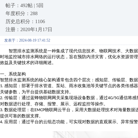
帖子：492帖 | 5回
年度积分：288
历史总积分：1106
注册：2020年1月17日
发表于：2024-08-19 17:41:52
智慧排水监测系统是一种集成了现代信息技术、物联网技术、大数据
时地监控城市排水网络的运行状态，旨在预防内涝灾害，优化水资源管理
效益及关键技术的详细阐述。
一、
系统架构
智慧排水监测系统的核心架构通常包含四个层次：感知层、传输层、数据
感知层：部署于排水管道、泵站、雨水收集池等关键节点的各类传感器
1.
关键参数，为
平台
提供基础数据支持。
传输层：
通过蓝蜂物联网网关采集现场设备数据，通过
通信将感
2.
4G/5G
对数据进行处理、存储、报警、展示、远程监控等操作
。
数据处理层：在
物联网云平台
，采用大数据处理技术对海量数据
3.
EMCP
提供可靠的数据支撑。
应用层：通过
平台的云组态功能
，
可
实现
对
数据的直观展示、异常报警
4.