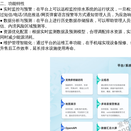
二、
功能特性
● 实时监控与预警：
在平台上可以远程监控
排水系统的运行状况，一旦检
过短信
电话
消息推送
网页弹窗语言报警等方式通知管理人员，
为应急
/
/
/
● 数据分析与预测：
在平台上进行
历史数据
存储报表
，
可以帮助管理人员
估、内涝风险区域预测等。
● 资源优化配置：根据实时监测数据及预测模型，合理调配排水资源，
实
同时减少能源消耗。
● 维护管理智能化：
通过平台的运维工单功能，在手机端实现设备报修、
升售后工作效率
，延长排水设施使用寿命。