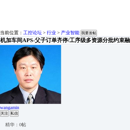
当前位置：
工控论坛
>
行业
>
产业智能
我要发帖
机加车间APS-父子订单齐停/工序级多资源分批约束
wangamin
关注
私信
精华：0帖