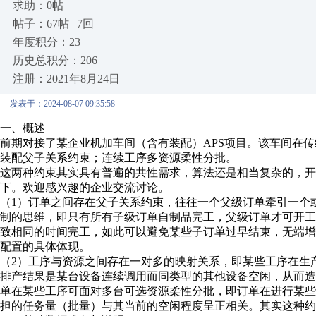
求助：0帖
帖子：67帖 | 7回
年度积分：23
历史总积分：206
注册：2021年8月24日
发表于：2024-08-07 09:35:58
一、概述
前期对接了某企业机加车间（含有装配）APS项目。该车间在传
装配父子关系约束；连续工序多资源柔性分批。
这两种约束其实具有普遍的共性需求，算法还是相当复杂的，开
下。欢迎感兴趣的企业交流讨论。
（1）订单之间存在父子关系约束，往往一个父级订单牵引一个
制的思维，即只有所有子级订单自制品完工，父级订单才可开
致相同的时间完工，如此可以避免某些子订单过早结束，无端
配置的具体体现。
（2）工序与资源之间存在一对多的映射关系，即某些工序在生
排产结果是某台设备连续调用而同类型的其他设备空闲，从而
单在某些工序可面对多台可选资源柔性分批，即订单在进行某
担的任务量（批量）与其当前的空闲程度呈正相关。其实这种约