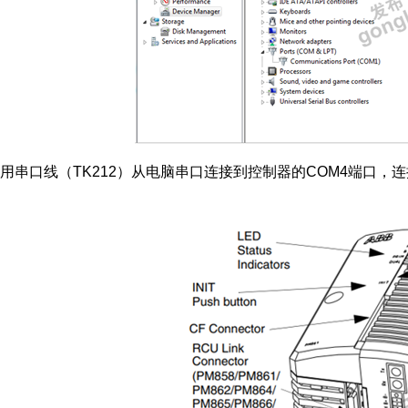
用串口线（
TK212
）从电脑串口连接到控制器的
COM4
端口，连