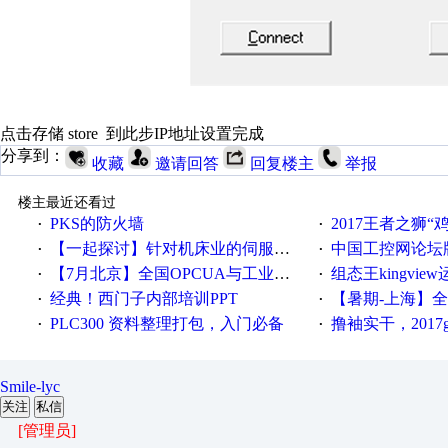
点击存储 store 到此步IP地址设置完成
分享到：
收藏
邀请回答
回复楼主
举报
楼主最近还看过
PKS的防火墙
2017王者之狮“鸡”情签到
·
·
【一起探讨】针对机床业的伺服系统发展，您的期望是什么？
中国工控网论坛版块
·
·
【7月北京】全国OPCUA与工业互联技术培训班通知！
组态王kingvi
·
·
经典！西门子内部培训PPT
【暑期-上海】全国工业4.
·
·
PLC300 资料整理打包，入门必备
撸袖实干，2017gongkong
·
·
Smile-lyc
关注
私信
[管理员]