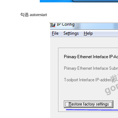
勾选 autorestart