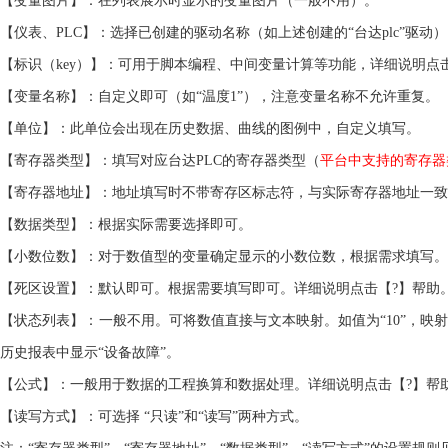
【变量图片】：在列表展示时显示的变量图片（一般不用）。
【仪表、
PLC】：选择
已创建的驱动名称（如上述创建的
“台达plc”驱动）
【标识（
key）】：可用于脚本编程、中间变量计算等功能，详细说明点
【变量名称】：自定义即可
（如
“温度1”），
注意
变量名称不允许重复
。
【单位】：
此单位会出现在历史数据、曲线的图例中，
自定义
填写。
【寄存器类型】：填写对应
台达
PLC的寄存器类型
（
平台中支持的寄存器
【寄存器地址】：地址填写时不带寄存区标志符，与实际寄存器地址一致
【数据类型】：根据实际需要选择即可。
【小数位数】：
对于数值型的变量确定显示的小数位数，
根据需求填写。
【死区设置】：默认即可。根据需要填写即可。
详细说明点击【
?】
帮助
【状态列表】：
一般不用
。可将数值直接与文本映射。如值为
“10”，
历史报表中显示“设备故障”。
【
公式
】：
一般用于数据的工程换算和数据处理
。
详细说明点击【
?】
帮
【读写方式】：
可选择
“只读”和“读写”两种方式。