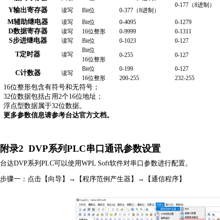
0-
177
（
8进制）
Y输出寄存器
读写
Bit位
0-
377
（
8进制）
M
辅助继电器
读写
Bit位
0
-
4095
0-
1279
D数据寄存器
读写
1
6
位整形
0-
9999
0-
1311
S
步进继电器
读写
Bit位
0-1023
0-127
Bit位
T
定时器
读写
0-
255
0-
127
1
6
位整形
Bit位
0-
199
0-
127
C
计数器
读写
1
6
位整形
2
00
-
255
2
32
-
255
1
6
位整形包含有符号和无符号；
3
2
位数据包括占用
2个1
6
位地址；
浮点型数据属于
3
2
位数据。
更多参数信息请参考台达官方文档。
附录
2
D
VP
系列
P
LC
串口通讯参数设置
台达
D
VP
系列
P
LC
可以使用
W
PL S
oft软件对串口参数进行配置。
步骤一：点击【向导】
→【程序范例产生器】→【通信程序】