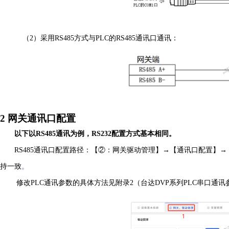
（
2）
采用
RS485方式与PLC的RS485通讯口通讯：
2
网关通讯口配置
以下以
R
S
4
85
通讯为例，
R
S
2
32
配置方式基本相同。
R
S485
通讯口配置路径：【
②：网关驱动管理】→【通讯口配置】→
持一致
。
修改
PLC
通讯参数的具体方法见附录
2（台达D
VP
系列
P
LC
串口通讯