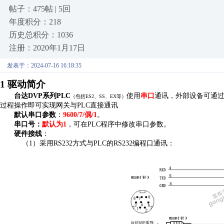
帖子：475帖 | 5回
年度积分：218
历史总积分：1036
注册：2020年1月17日
发表于：2024-07-16 16:18:35
1 驱动简介
台达
D
VP
系列
P
LC
使用
串口
通讯
，外部设备可通
（包括
ES2
、
SS
、
EX
等）
过程操作即可实现网关与
P
LC
直接通讯
默认串口参数
：
9
600/7/
偶
/
1
。
串口号：
默认为
1
，可在
P
LC
程序中修改串口参数。
硬件接线
：
（
1）
采用
RS232方式与PLC的RS232编程口通讯
：