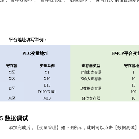
注：
“寄存器类型”、“寄存器地址”、“数据类型”、“读写方式”的设置规则
平台地址填写举例：
PLC变量地址
EMCP平台
寄存器
变量举例
寄存器类型
寄存器地
Y
区
Y
1
Y
输出寄存器
1
X
区
X10
X
输入寄存器
10
D
15
15
D
区
D数据寄存器
D
100/D101
1
00
M区
M10
M位寄存器
10
5
数据调试
添加完成后，【变量管理】如下图所示，此时可以点击【数据测试】