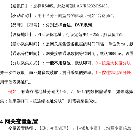
【通讯口】：
选择
RS485
。
此处可选
L
AN/RS232/RS485
。
【驱动名称】：
用于区分不同型号的驱动，例如
“台达plc”。
【品牌】【型号】：分别选择
台达、
D
VP
系列
。
【设备地址】
：
PLC设备地址，可设定范围1－
255
，默认值为
1
。
【最小采集时间】：是网关采集设备数据的时间间隔，单位为
ms
，
【通讯等待时间】：网关接收通讯数据等待时间，默认
1000ms
。
设
【分块采集方式】：
一般不用修改
，默认即可。
0
－
按最大长度分块
并一次性读取，而不是多次读取，提升采集的效率。
1
－
按连续地址分块
用于仪表类通讯。
例如：
有寄存器地址分别为
1~5、7、9~12的数据需采集，如果
集；如果选择“1－按连续地址分块”，则需要采集3次。
4
网关变量配置
变量设置路径：
【
③
：变量管理】
→【+添加变量】
，填写变量信息