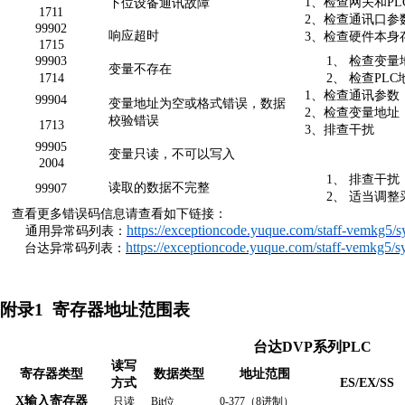
1、检查网关和P
L
下位设备通讯故障
1
711
2
、检查通讯口参
9
9902
响应超时
3、检查硬件本身
1
715
9
9903
1、
检查变量
变量不存在
1
714
2、
检查
P
LC
1、检查通讯参数
9
9904
变量地址为空或格式错误，数据
2
、检查变量地址
校验错误
1713
3、排查干扰
99905
变量只读，不可以写入
2
004
1、
排查干扰
读取的数据不完整
9
9907
2、
适当调整
查看更多错误码信息请查看如下链接：
https://exceptioncode.yuque.com/staff-vemkg5/
通用异常码列表：
https://exceptioncode.yuque.com/staff-vemkg5/
台达异常码列表：
附录
1
寄存器地址范围表
台达
DVP
系列
P
LC
读写
寄存器类型
数据类型
地址范围
方式
E
S/EX/SS
X输入寄存器
只读
Bit位
0-
377
（
8进制）