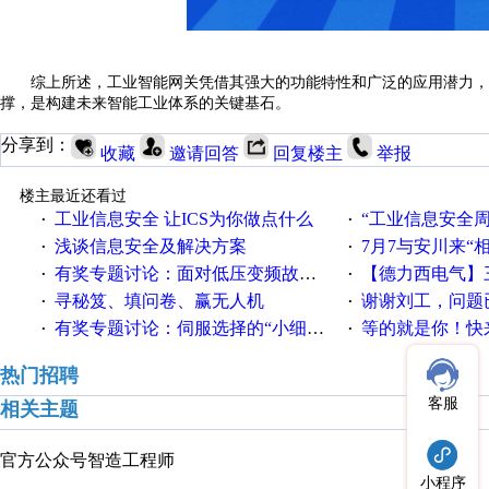
综上所述，工业智能网关凭借其强大的功能特性和广泛的应用潜力，
撑，是构建未来智能工业体系的关键基石。
分享到：
收藏
邀请回答
回复楼主
举报
楼主最近还看过
工业信息安全 让ICS为你做点什么
“工业信息安全周之我见”
·
·
浅谈信息安全及解决方案
7月7与安川来“
·
·
有奖专题讨论：面对低压变频故障，老手是这样解决的！
【德力西电气】三
·
·
寻秘笈、填问卷、赢无人机
谢谢刘工，问题
·
·
有奖专题讨论：伺服选择的“小细节大学问”奖励公告
等的就是你！快来领
·
·
热门招聘
客服
相关主题
官方公众号
智造工程师
小程序