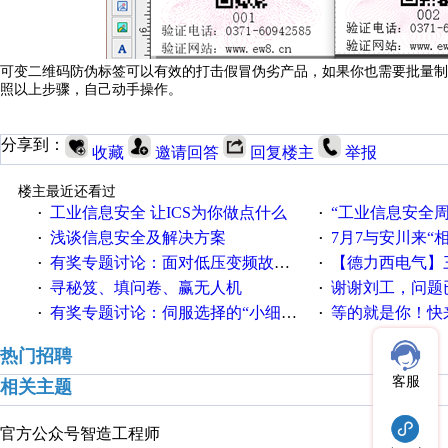
可变二维码防伪标签可以有效的打击假冒伪劣产品，如果你也需要批量制
照以上步骤，自己动手操作。
分享到：
收藏
邀请回答
回复楼主
举报
楼主最近还看过
工业信息安全 让ICS为你做点什么
“工业信息安全周之我见”
·
·
浅谈信息安全及解决方案
7月7与安川来“
·
·
有奖专题讨论：面对低压变频故障，老手是这样解决的！
【德力西电气】三
·
·
寻秘笈、填问卷、赢无人机
谢谢刘工，问题
·
·
有奖专题讨论：伺服选择的“小细节大学问”奖励公告
等的就是你！快来领
·
·
热门招聘
客服
相关主题
官方公众号
智造工程师