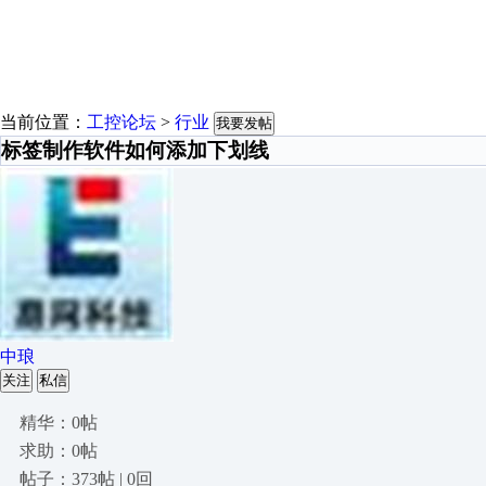
当前位置：
工控论坛
>
行业
我要发帖
标签制作软件如何添加下划线
中琅
关注
私信
精华：0帖
求助：0帖
帖子：373帖 | 0回