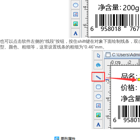
也可以点击软件左侧的“线段”按钮，按住shift键在对象下面绘制线条
型、颜色、粗细等，这里设置线条的粗细为“0.46”mm。