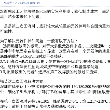
发表于：2024-05-29 10:03:00
双面贴装工艺能够提高PCB的实际利用率，降低制造成本，满
流工艺会带来如下问题。
一是是第二次回流时，底部较大或较重的元器件可能会因为重
可靠性。
为了解决元器件掉件问题，一般有以下方法：
1.选用黏度较高的锡膏。对于大多数元器件来说，二次回流时
器件牢牢地固定在基板上？显然，这里存在着一个元器件的质
底部的黏力≥4.65g/cm2时就不会掉落。
2.采用高温+低温锡膏印刷，即在第一次回流时印刷高温锡膏
化。这种方法要注意高温焊接带来的翘曲和焊盘偏移问题。
3.对质量较重的元器件选择在第二次焊接的时候过回流焊。
福英达二次回流解决方案
深圳市福英达工业技术有限公司开发的FL170/180/200系
中，细化了组织结构，抑制了Bi的富集，其可靠性得到明显改
在第一次回流时选择SAC305，峰值温度245℃，熔点217~219℃；第
焊接，适用于非耐热元器件及薄型基板芯片。