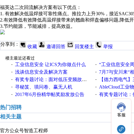
福英达二次回流解决方案有以下优点：
1. 有效解决低温焊接可靠性痛点。推拉力上升30%，接近SAC30
2.有效降低有效降低高温焊接带来的翘曲和焊盘偏移问题,降低
3.节约能源，节能减排，提高效益。
分享到：
收藏
邀请回答
回复楼主
举报
楼主最近还看过
工业信息安全 让ICS为你做点什么
“工业信息安全周之我见”
·
·
浅谈信息安全及解决方案
7月7与安川来“
·
·
有奖专题讨论：面对低压变频故障，老手是这样解决的！
【德力西电气】三
·
·
寻秘笈、填问卷、赢无人机
AbleCloud工业物
·
·
2017年6月份精华帖奖励发放公告
有奖专题讨论：伺服选择的
·
·
热门招聘
客服
相关主题
官方公众号
智造工程师