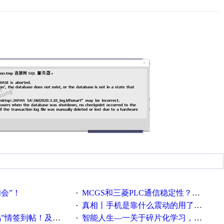
相会”！
MCGS和三菱PLC通信稳定性？？？
·
真相丨手机是靠什么震动的用了这么多年才知道！
·
帖！及时更新在线研讨会预告
智能人生—一关于碎片化学习，看这一篇就够了！
·