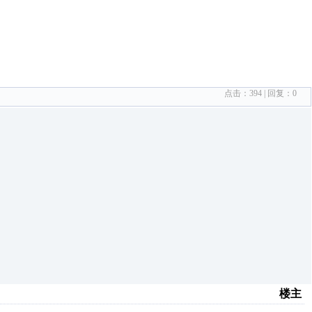
点击：
394
| 回复：
0
楼主