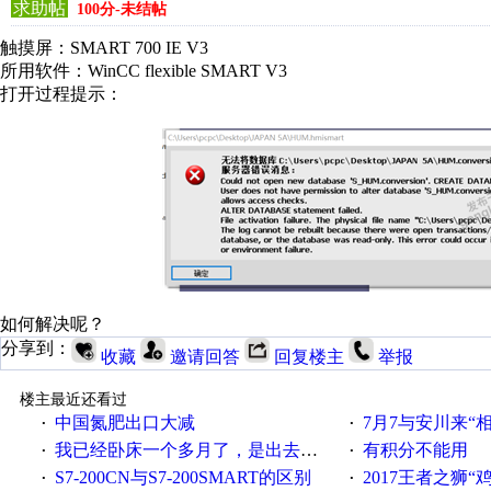
求助帖
100分-未结帖
触摸屏：SMART 700 IE V3
所用软件：WinCC flexible SMART V3
打开过程提示：
如何解决呢？
分享到：
收藏
邀请回答
回复楼主
举报
楼主最近还看过
中国氮肥出口大减
7月7与安川来“
·
·
我已经卧床一个多月了，是出去安装机械手在高速遭遇车祸所致:大家工作都要特别注意啊
有积分不能用
·
·
S7-200CN与S7-200SMART的区别
2017王者之狮“鸡”情签到
·
·