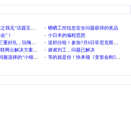
话题互动获奖名单发布公告
晒晒工控信息安全问题获得的奖品
·
相会”！
小日本的编程思想
·
重好礼，玩嗨夏日！
送积分啦！参加7月6日菲尼克斯在线研讨会即得
·
联网云解决方案实践及应用
谢谢刘工，问题已解决
·
“小细节大学问”奖励公告
等的就是你！快来领《变形金刚5》观影券
·