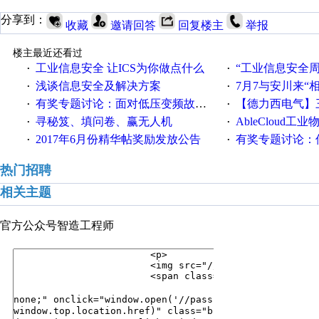
分享到：
收藏
邀请回答
回复楼主
举报
楼主最近还看过
工业信息安全 让ICS为你做点什么
“工业信息安全周之我见”
·
·
浅谈信息安全及解决方案
7月7与安川来“
·
·
有奖专题讨论：面对低压变频故障，老手是这样解决的！
【德力西电气】三
·
·
寻秘笈、填问卷、赢无人机
AbleCloud工业物
·
·
2017年6月份精华帖奖励发放公告
有奖专题讨论：伺服选择的
·
·
热门招聘
相关主题
官方公众号
智造工程师