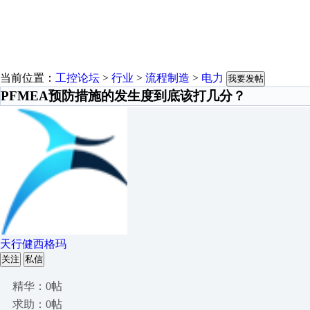
当前位置：
工控论坛
>
行业
>
流程制造
>
电力
我要发帖
PFMEA预防措施的发生度到底该打几分？
天行健西格玛
关注
私信
精华：0帖
求助：0帖