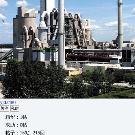
yjd3480
关注
私信
精华：1帖
求助：0帖
帖子：16帖 | 215回