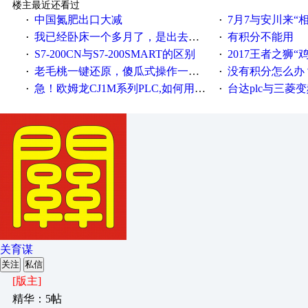
楼主最近还看过
中国氮肥出口大减
7月7与安川来“
·
·
我已经卧床一个多月了，是出去安装机械手在高速遭遇车祸所致:大家工作都要特别注意啊
有积分不能用
·
·
S7-200CN与S7-200SMART的区别
2017王者之狮“鸡”情签到
·
·
老毛桃一键还原，傻瓜式操作一键轻松备份还原；程序为向导式安装，一键即可实现自动备份或还原系统。
没有积分怎么办
·
·
急！欧姆龙CJ1M系列PLC,如何用时间控制变频器。要求时间在组态王中可以自由输入！拜托各位大神了！
台达plc与三菱
·
·
关育谋
关注
私信
[版主]
精华：5帖