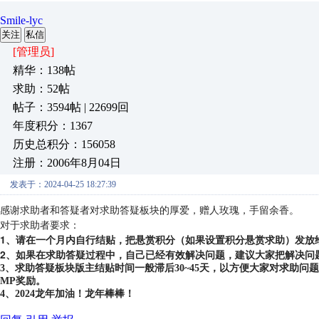
Smile-lyc
关注
私信
[管理员]
精华：138帖
求助：52帖
帖子：3594帖 | 22699回
年度积分：1367
历史总积分：156058
注册：2006年8月04日
发表于：2024-04-25 18:27:39
感谢求助者和答疑者对求助答疑板块的厚爱，赠人玫瑰，手留余香。
对于求助者要求：
1、请在一个月内自行结贴，把悬赏积分（如果设置积分悬赏求助）发放
2、如果在求助答疑过程中，自己已经有效解决问题，建议大家把解决问
3、求助答疑板块版主结贴时间一般滞后30~45天，以方便大家对求助
MP奖励。
4、2024龙年加油！龙年棒棒！