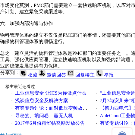
市场变化莫测，PMC部门需要建立一套快速响应机制，以应对
产计划、建立紧急采购渠道等。
六、加强内部沟通与协作
物料管理体系的建立不仅仅是PMC部门的事情，还需要其他部
确保物料管理体系的顺畅运行。
总之，建立灵活的物料管理体系是PMC部门的重要任务之一。
工具、强化供应商管理、建立快速响应机制以及加强内部沟通，
业的稳健发展提供有力保障。
分享到：
收藏
邀请回答
回复楼主
举报
楼主最近还看过
工业信息安全 让ICS为你做点什么
“工业信息安全周之我见”
·
·
浅谈信息安全及解决方案
7月7与安川来“
·
·
有奖专题讨论：面对低压变频故障，老手是这样解决的！
【德力西电气】三
·
·
寻秘笈、填问卷、赢无人机
AbleCloud工业物
·
·
2017年6月份精华帖奖励发放公告
有奖专题讨论：伺服选择的
·
·