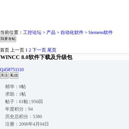
当前位置：
工控论坛
>
产品
>
自动化软件
>
Siemens软件
我要发帖
首页
上一页
1
2
下一页
尾页
WINCC 8.0软件下载及升级包
Q458751110
关注
私信
精华：0帖
求助：1帖
帖子：61帖 | 956回
年度积分：94
历史总积分：5380
注册：2006年4月04日