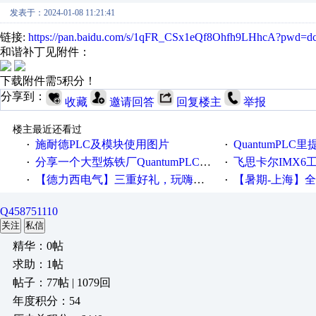
发表于：2024-01-08 11:21:41
链接:
https://pan.baidu.com/s/1qFR_CSx1eQf8Ohfh9LHhcA?pwd=d
和谐补丁见附件：
下载附件需5积分！
分享到：
收藏
邀请回答
回复楼主
举报
楼主最近还看过
施耐德PLC及模块使用图片
QuantumPLC里提到的分
·
·
分享一个大型炼铁厂QuantumPLC双机冗余系统的程序，很有借鉴价值！
飞思卡尔IMX6
·
·
【德力西电气】三重好礼，玩嗨夏日！
【暑期-上海】全国工业4.
·
·
Q458751110
关注
私信
精华：0帖
求助：1帖
帖子：77帖 | 1079回
年度积分：54