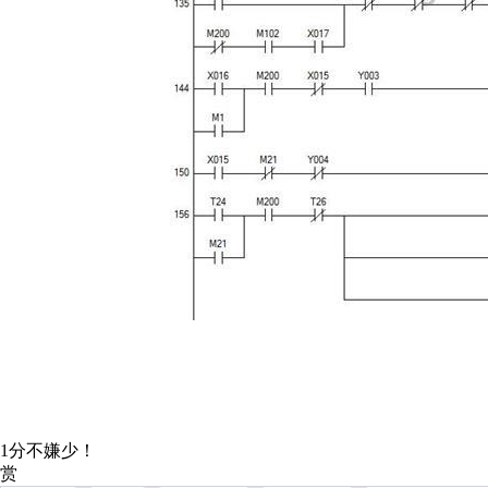
1分不嫌少！
赏