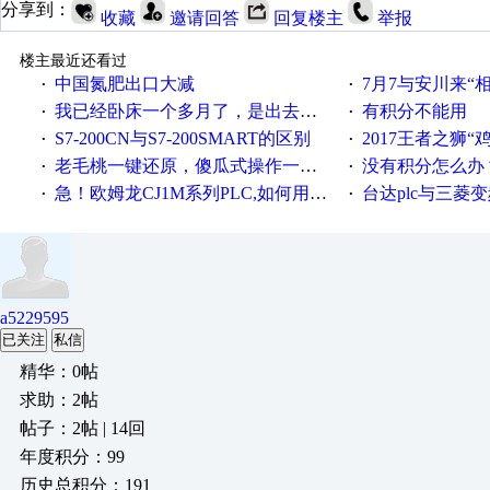
分享到：
收藏
邀请回答
回复楼主
举报
楼主最近还看过
中国氮肥出口大减
7月7与安川来“
·
·
我已经卧床一个多月了，是出去安装机械手在高速遭遇车祸所致:大家工作都要特别注意啊
有积分不能用
·
·
S7-200CN与S7-200SMART的区别
2017王者之狮“鸡”情签到
·
·
老毛桃一键还原，傻瓜式操作一键轻松备份还原；程序为向导式安装，一键即可实现自动备份或还原系统。
没有积分怎么办
·
·
急！欧姆龙CJ1M系列PLC,如何用时间控制变频器。要求时间在组态王中可以自由输入！拜托各位大神了！
台达plc与三菱
·
·
a5229595
已关注
私信
精华：0帖
求助：2帖
帖子：2帖 | 14回
年度积分：99
历史总积分：191