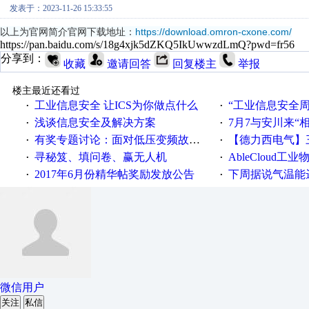
发表于：2023-11-26 15:33:55
以上为官网简介官网下载地址：
https://download.omron-cxone.com/
https://pan.baidu.com/s/18g4xjk5dZKQ5IkUwwzdLmQ?pwd=fr56
分享到：
收藏
邀请回答
回复楼主
举报
楼主最近还看过
工业信息安全 让ICS为你做点什么
“工业信息安全周之我见”
·
·
浅谈信息安全及解决方案
7月7与安川来“
·
·
有奖专题讨论：面对低压变频故障，老手是这样解决的！
【德力西电气】三
·
·
寻秘笈、填问卷、赢无人机
AbleCloud工业物
·
·
2017年6月份精华帖奖励发放公告
下周据说气温能
·
·
微信用户
关注
私信