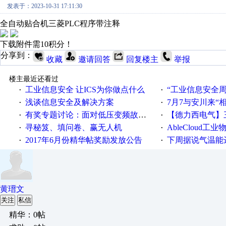
发表于：2023-10-31 17:11:30
全自动贴合机三菱PLC程序带注释
下载附件需10积分！
分享到：
收藏
邀请回答
回复楼主
举报
楼主最近还看过
工业信息安全 让ICS为你做点什么
“工业信息安全周之我见”
·
·
浅谈信息安全及解决方案
7月7与安川来“
·
·
有奖专题讨论：面对低压变频故障，老手是这样解决的！
【德力西电气】三
·
·
寻秘笈、填问卷、赢无人机
AbleCloud工业物
·
·
2017年6月份精华帖奖励发放公告
下周据说气温能
·
·
黄瑨文
关注
私信
精华：0帖