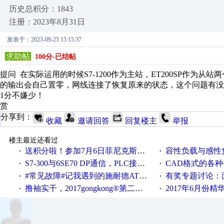
历史总积分：1843
注册：2023年8月31日
发表于：2023-09-25 15:15:37
求助帖
100分-已结帖
提问 在实际运用的时候S7-1200作为主站，ET200SP作为从
的输出会自己置零，网线连接了恢复原来的状态，这个问题有没
1分不嫌少！
赏
分享到：
收藏
邀请回答
回复楼主
举报
楼主最近还看过
送积分啦！参加7月6日菲尼克斯在线研讨会即得
容性负载与感性负
·
·
S7-300与6SE70 DP通信，PLC接收到数据不稳定
CAD格式的各
·
·
#常见故障#记我遇到的施耐德ATV12变频器故障
有奖专题讨论：面对低压变频
·
·
撸袖实干，2017gongkong®第二届智造工程师节正式起航！
2017年6月份
·
·