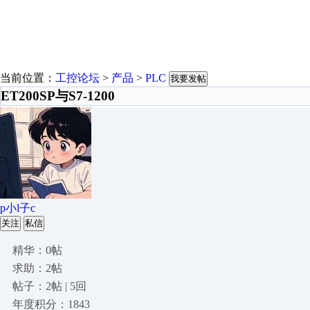
当前位置：
工控论坛
>
产品
>
PLC
我要发帖
ET200SP与S7-1200
p小l子c
关注
私信
精华：0帖
求助：2帖
帖子：2帖 | 5回
年度积分：1843