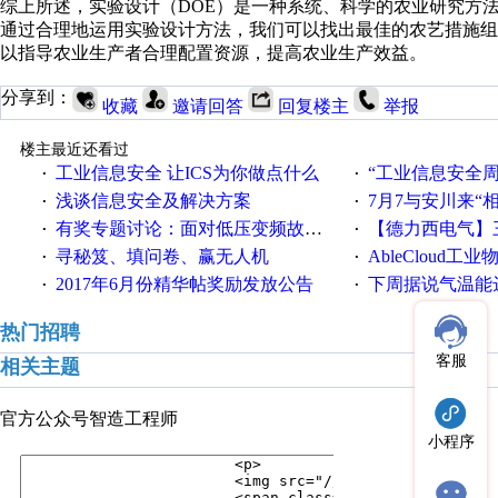
综上所述，实验设计（DOE）是一种系统、科学的农业研究方
通过合理地运用实验设计方法，我们可以找出最佳的农艺措施
以指导农业生产者合理配置资源，提高农业生产效益。
分享到：
收藏
邀请回答
回复楼主
举报
楼主最近还看过
工业信息安全 让ICS为你做点什么
“工业信息安全周之我见”
·
·
浅谈信息安全及解决方案
7月7与安川来“
·
·
有奖专题讨论：面对低压变频故障，老手是这样解决的！
【德力西电气】三
·
·
寻秘笈、填问卷、赢无人机
AbleCloud工业物
·
·
2017年6月份精华帖奖励发放公告
下周据说气温能
·
·
热门招聘
客服
相关主题
官方公众号
智造工程师
小程序