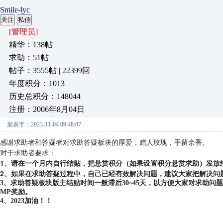
Smile-lyc
关注
私信
[管理员]
精华：138帖
求助：51帖
帖子：3555帖 | 22399回
年度积分：1013
历史总积分：148044
注册：2006年8月04日
发表于：2023-11-04 09:48:07
感谢求助者和答疑者对求助答疑板块的厚爱，赠人玫瑰，手留余香。
对于求助者要求：
1、请在一个月内自行结贴，把悬赏积分（如果设置积分悬赏求助）发放
2、如果在求助答疑过程中，自己已经有效解决问题，建议大家把解决问
3、求助答疑板块版主结贴时间一般滞后30~45天，以方便大家对求助
MP奖励。
4、2023加油！！