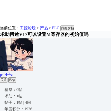
当前位置：
工控论坛
>
产品
>
PLC
我要发帖
求助博途V17可以设置M寄存器的初始值吗
p小l子c
关注
私信
精华：0帖
求助：1帖
帖子：1帖 | 4回
年度积分：1926