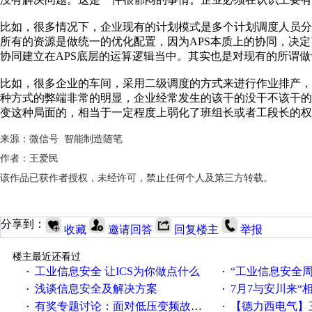
比如，很多情况下，企业现有的计划模式是多个计划调度人员分
所有的资源是做统一的优化配置，因为APS本质上的协同，决
协同建立在APS底层的运算逻辑当中。其实也是对现有的所谓
比如，很多企业的车间，采用二级调度的方式来进行作业排产
种方式的弊端非常的明显，企业经常发生的该干的没干不该干的
变这种局面的，相当于一定程度上弱化了班组长或者工段长的权
来源：微信号 智能制造随笔
作者：王爱民
该作品已获作者授权，未经许可，禁止任何个人及第三方转载。
分享到：
收藏
邀请回答
回复楼主
举报
楼主最近还看过
工业信息安全 让ICS为你做点什么
“工业信息安全周之我见”
·
·
浅谈信息安全及解决方案
7月7与安川来“
·
·
有奖专题讨论：面对低压变频故障，老手是这样解决的！
【德力西电气】三
·
·