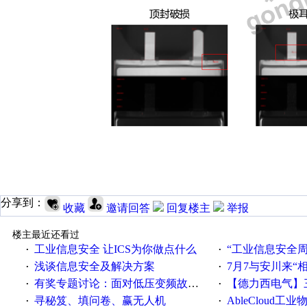
分享到：
收藏
邀请回答
回复楼主
举报
楼主最近还看过
工业信息安全 让ICS为你做点什么
“工业信息安全周之我见”
·
·
浅谈信息安全及解决方案
7月7与安川来“
·
·
有奖专题讨论：面对低压变频故障，老手是这样解决的！
【德力西电气】三
·
·
寻秘笈、填问卷、赢无人机
AbleCloud工业物
·
·