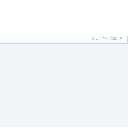
点击：
259
| 回复：
0