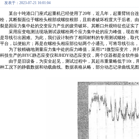
发表于：2023-07-21 16:01:04
某台十吨港口门座式起重机已经使用了
20年，近
几年，起重臂转台连
栓，其断裂面位于螺栓头根部或螺纹根部，且前者破坏程度大于后者。由
裂是因应力集中处的交变应力产生的疲劳破坏。其断口外观特征也证实了
采用应变电测法现场测试该螺栓两个应力集中处的应力峰值，现在有
是导线引出困难。为此，我们设计制作了相同材料的专用测试螺栓，取代
平台，以便贴片；再是在螺栓头相应部位钻两个小通孔，可将导线引出，
为了较精确地测量应力集中处的应力峰值，采用
1*1微型应变片，
科技生产的JHYC静态应变仪和JHDY动态应变仪，两个仪器都是全软件
由于是旧设备，为安全起见，测试过程中，其起吊重量略低于
10t
种工况下的静载数据和动载曲线。数据表格从略，部分动态记录曲线见图