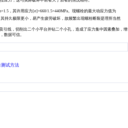
拉应力，这与实际破坏中前者大于后者的情况相符。
=1.5，其许用应力[σ]=660/1.5=440MPa。现螺栓的最大动应力值为
工作，其持久极限更小，易产生疲劳破坏，故频繁出现螺栓断裂是理所当然
片及引线，切削出二个小平台并钻二个小孔，造成了应力集中因素叠加，增
，数据可信。
力测试方法