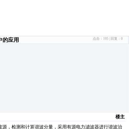
点击：
195
| 回复：
0
中的应用
楼主
波源，检测和计算谐波分量，采用有源电力滤波器进行谐波治