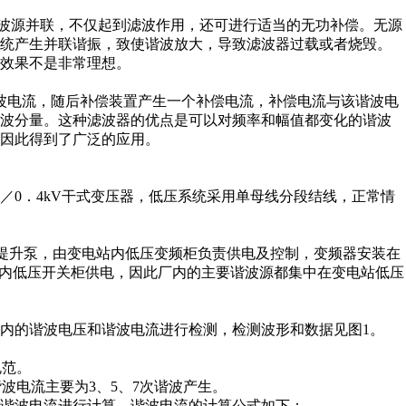
波源并联，不仅起到滤波作用，还可进行适当的无功补偿。无源
系统产生并联谐振，致使谐波放大，导致滤波器过载或者烧毁。
效果不是非常理想。
波电流，随后补偿装置产生一个补偿电流，补偿电流与该谐波电
漪波分量。这种滤波器的优点是可以对频率和幅值都变化的谐波
因此得到了广泛的应用。
VA l0／0．4kV干式变压器，低压系统采用单母线分段结线，正常情
进水提升泵，由变电站内低压变频柜负责供电及控制，变频器安装在
站内低压开关柜供电，因此厂内的主要谐波源都集中在变电站低压
内的谐波电压和谐波电流进行检测，检测波形和数据见图1。
规范。
波电流主要为3、5、7次谐波产生。
谐波电流进行计算，谐波电流的计算公式如下：