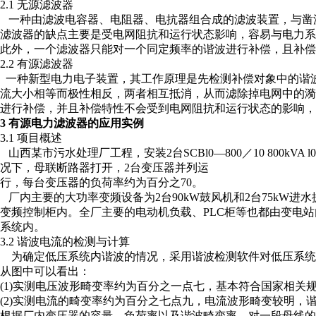
2.1 无源滤波器
一种由滤波电容器、电阻器、电抗器组合成的滤波装置，与凿
滤波器的缺点主要是受电网阻抗和运行状态影响，容易与电力
此外，一个滤波器只能对一个同定频率的谐波进行补偿，且补偿
2.2 有源滤波器
一种新型电力电子装置，其工作原理是先检测补偿对象中的谐
流大小相等而极性相反，两者相互抵消，从而滤除掉电网中的
进行补偿，并且补偿特性不会受到电网阻抗和运行状态的影响，
3 有源电力滤波器的应用实例
3.1 项目概述
山西某市污水处理厂工程，安装2台SCBl0—800／10 800k
况下，母联断路器打开，2台变压器并列运
行，每台变压器的负荷率约为百分之70。
厂内主要的大功率变频设备为2台90kW鼓风机和2台75kW
变频控制柜内。全厂主要的电动机负载、PLC柜等也都由变电
系统内。
3.2 谐波电流的检测与计算
为确定低压系统内谐波的情况，采用谐波检测软件对低压系统
从图中可以看出：
(1)实测电压波形畸变率约为百分之一点七，基本符合国家相关
(2)实测电流的畸变率约为百分之七点九，电流波形畸变较明，谐
根据厂内变压器的容量、负荷率以及谐波畸变率，对一段母线的