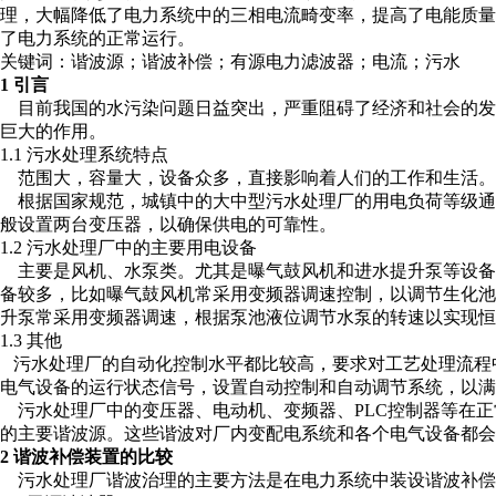
理，大幅降低了电力系统中的三相电流畸变率，提高了电能质
了电力系统的正常运行。
关键词：谐波源；谐波补偿；有源电力滤波器；电流；污水
1 引言
目前我国的水污染问题日益突出，严重阻碍了经济和社会的发
巨大的作用。
1.1 污水处理系统特点
范围大，容量大，设备众多，直接影响着人们的工作和生活。
根据国家规范，城镇中的大中型污水处理厂的用电负荷等级通
般设置两台变压器，以确保供电的可靠性。
1.2 污水处理厂中的主要用电设备
主要是风机、水泵类。尤其是曝气鼓风机和进水提升泵等设备
备较多，比如曝气鼓风机常采用变频器调速控制，以调节生化池
升泵常采用变频器调速，根据泵池液位调节水泵的转速以实现恒
1.3 其他
污水处理厂的自动化控制水平都比较高，要求对工艺处理流程
电气设备的运行状态信号，设置自动控制和自动调节系统，以满
污水处理厂中的变压器、电动机、变频器、PLC控制器等在正常
的主要谐波源。这些谐波对厂内变配电系统和各个电气设备都会
2 谐波补偿装置的比较
污水处理厂谐波治理的主要方法是在电力系统中装设谐波补偿