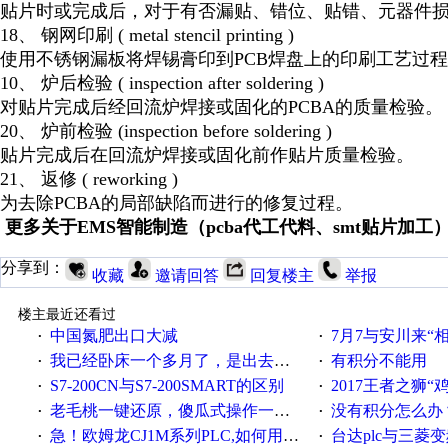
贴片时或完成后，对于有否漏贴、错位、贴错、元器件
18、 钢网印刷 ( metal stencil printing )
使用不锈钢漏板将焊锡膏印到PCB焊盘上的印刷工艺过
10、 炉后检验 ( inspection after soldering )
对贴片完成后经回流炉焊接或固化的PCBA的质量检验。
20、 炉前检验 (inspection before soldering )
贴片完成后在回流炉焊接或固化前作贴片质量检验。
21、 返修 ( reworking )
为去除PCBA的局部缺陷而进行的修复过程。
更多关于EMS智能制造（pcba代工代料、smt贴片加
分享到：
收藏
邀请回答
回复楼主
举报
楼主最近还看过
中国氮肥出口大减
7月7与安川来“
·
·
我已经卧床一个多月了，是出去安装机械手在高速遭遇车祸所致:大家工作都要特别注意啊
有积分不能用
·
·
S7-200CN与S7-200SMART的区别
2017王者之狮“鸡”情签到
·
·
老毛桃一键还原，傻瓜式操作一键轻松备份还原；程序为向导式安装，一键即可实现自动备份或还原系统。
没有积分怎么办
·
·
急！欧姆龙CJ1M系列PLC,如何用时间控制变频器。要求时间在组态王中可以自由输入！拜托各位大神了！
台达plc与三菱
·
·