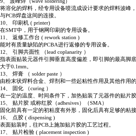
9、 波峰焊（wave soldering）
将溶化的焊料，经专用设备喷流成设计要求的焊料波峰，
与PCB焊盘这间的连接。
10、 印刷机 ( printer)
在SMT中，用于钢网印刷的专用设备。
11、 返修工作台 ( rework station )
能对有质量缺陷的PCBA进行返修的专用设备。
12、 引脚共面性 （lead coplanarity ）
指表面贴装元器件引脚垂直高度偏差，即引脚的最高脚
大于0.1mm。
13、 焊膏 （ solder paste ）
由粉末状焊料合金、焊剂和一些起粘性作用及其他作用
14、 固化 （curing ）
在一定的温度、时间条件下，加热贴装了元器件的贴片胶
15、 贴片胶 或称红胶（adhesives）（SMA）
固化前具有一定的初粘度有外形，固化后具有足够的粘
16、 点胶 ( dispensing )
表面贴装时，往PCB上施加贴片胶的工艺过程。
17、 贴片检验 ( placement inspection )