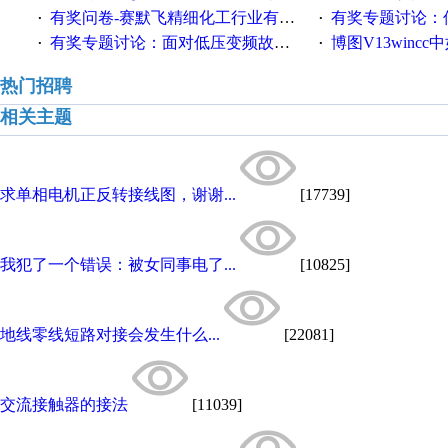
有奖问卷-赛默飞精细化工行业有奖调查来袭！
有奖专题讨论：伺服选择的
·
·
有奖专题讨论：面对低压变频故障，老手是这样解决的！
博图V13wincc中如
·
·
热门招聘
相关主题
求单相电机正反转接线图，谢谢...
[17739]
我犯了一个错误：被女同事电了...
[10825]
地线零线短路对接会发生什么...
[22081]
交流接触器的接法
[11039]