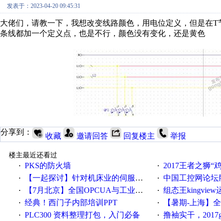
发表于：2023-04-20 09:45:31
大佬们，请教一下，我想改变线路颜色，用电位定义，但是在T节
条线都加一个定义点，也是不行，颜色没有变化，还是黄色
分享到：
收藏
邀请回答
回复楼主
举报
楼主最近还看过
PKS的防火墙
2017王者之狮“鸡”情签到
·
·
【一起探讨】针对机床业的伺服系统发展，您的期望是什么？
中国工控网论坛版块
·
·
【7月北京】全国OPCUA与工业互联技术培训班通知！
组态王kingvi
·
·
经典！西门子内部培训PPT
【暑期-上海】全国工业4.
·
·
PLC300 资料整理打包，入门必备
撸袖实干，2017gongkong
·
·