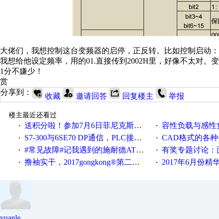
大佬们，我想控制这台变频器的启停，正反转。比如控制启动：用2#
我想给他设定频率，用的01.直接传到2002H里，好像不太对。变
1分不嫌少！
赏
分享到：
收藏
邀请回答
回复楼主
举报
楼主最近还看过
送积分啦！参加7月6日菲尼克斯在线研讨会即得
容性负载与感性负
·
·
S7-300与6SE70 DP通信，PLC接收到数据不稳定
CAD格式的各
·
·
#常见故障#记我遇到的施耐德ATV12变频器故障
有奖专题讨论：面对低压变频
·
·
撸袖实干，2017gongkong®第二届智造工程师节正式起航！
2017年6月份
·
·
yuanle