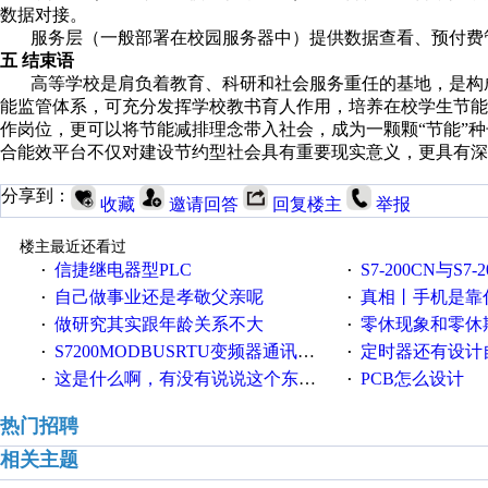
数据对接。
服务层（一般部署在校园服务器中）提供数据查看、预付费
五 结束语
高等学校是肩负着教育、科研和社会服务重任的基地，是构成
能监管体系，可充分发挥学校教书育人作用，培养在校学生节
作岗位，更可以将节能减排理念带入社会，成为一颗颗“节能”
合能效平台不仅对建设节约型社会具有重要现实意义，更具有深
分享到：
收藏
邀请回答
回复楼主
举报
楼主最近还看过
信捷继电器型PLC
S7-200CN与S7
·
·
自己做事业还是孝敬父亲呢
真相丨手机是靠什么震动
·
·
做研究其实跟年龄关系不大
零休现象和零休
·
·
S7200MODBUSRTU变频器通讯求助！
定时器还有设计
·
·
这是什么啊，有没有说说这个东西怎么用的
PCB怎么设计
·
·
热门招聘
相关主题