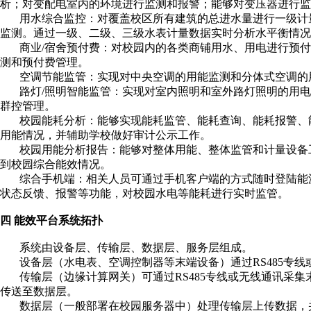
析；对变配电室内的环境进行监测和报警；能够对变压器进行监
用水综合监控：对覆盖校区所有建筑的总进水量进行一级计量
监测。通过一级、二级、三级水表计量数据实时分析水平衡情况
商业/宿舍预付费：对校园内的各类商铺用水、用电进行预付
测和预付费管理。
空调节能监管：实现对中央空调的用能监测和分体式空调的
路灯/照明智能监管：实现对室内照明和室外路灯照明的用电
群控管理。
校园能耗分析：能够实现能耗监管、能耗查询、能耗报警、能
用能情况，并辅助学校做好审计公示工作。
校园用能分析报告：能够对整体用能、整体监管和计量设备工
到校园综合能效情况。
综合手机端：相关人员可通过手机客户端的方式随时登陆能源
状态反馈、报警等功能，对校园水电等能耗进行实时监管。
四 能效平台系统拓扑
系统由设备层、传输层、数据层、服务层组成。
设备层（水电表、空调控制器等末端设备）通过RS485专线或
传输层（边缘计算网关）可通过RS485专线或无线通讯采集
传送至数据层。
数据层（一般部署在校园服务器中）处理传输层上传数据，并