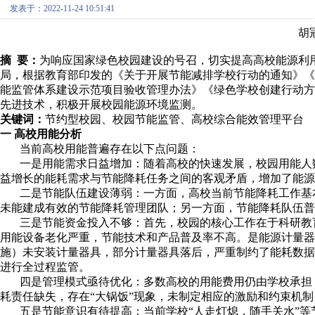
发表于：2022-11-24 10:51:41
胡
摘 要：
为响应国家绿色校园建设的号召，切实提高高校能源利
局，根据教育部印发的《关于开展节能减排学校行动的通知》《
能监管体系建设示范项目验收管理办法》《绿色学校创建行动
先进技术，积极开展校园能源环境监测。
关键词：
节约型校园、校园节能监管、高校综合能效管理平台
一 高校用能分析
当前高校用能普遍存在以下点问题：
一是用能需求日益增加：随着高校的快速发展，校园用能人数
益增长的能耗需求与节能降耗任务之间的客观矛盾，增加了能源
二是节能队伍建设薄弱：一方面，高校当前节能降耗工作基本
未能建成有效的节能降耗管理团队；另一方面，节能降耗队伍普
三是节能资金投入不够：首先，校园的核心工作在于科研教育
用能设备老化严重，节能技术和产品普及率不高。是能源计量
施）未安装计量器具，部分计量器具落后，严重制约了能耗数
进行全过程监管。
四是管理模式亟待优化：多数高校的用能费用仍由学校承担，
耗责任缺失，存在“大锅饭”现象，未制定相应的激励和约束机
五是节能意识有待提高：当前学校“人走灯熄，随手关水”等节