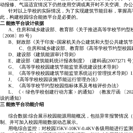
动报修、气温适宜情况下仍然使用空调或离开时不关空调、办公
针对以上学校的实际情况，为了实现建筑节能目标，掌握高等
此，构建校园综合能效平台是必要的。
二 能效平台设计依据
A、住房和城乡建设部、教育部《关于推进高等学校节约型校
〔2008〕89 号）
B、财政部《关于印发<国家机关办公建筑和大型公共建筑节能专
C、住房和城乡建设部、教育部《高等学校节约型校园建设
D、建设部《建筑能源审计导则》
E、建设部《建筑能耗统计报表制度》（建科函[2007]271 
G、《高等学校校园建筑节能监管系统建设技术导则》
H、《高等学校校园建筑节能监管系统运行管理技术导则》I
J、《高等学校校园设施节能运行管理办法》
K、《高等学校节约型校园指标体系及考核评价办法》
L、《﹤绿色学校创建行动方案﹥的通知》（教发厅函 〔2020
设的通知》
三 能效平台功能介绍
综合数据:综合展示校园能源用能概况，包括异常报警情况（数
制、并可加入校园用能数据动态展示。
用电综合监控：对校园35KV-10KV-0.4KV各级用能进