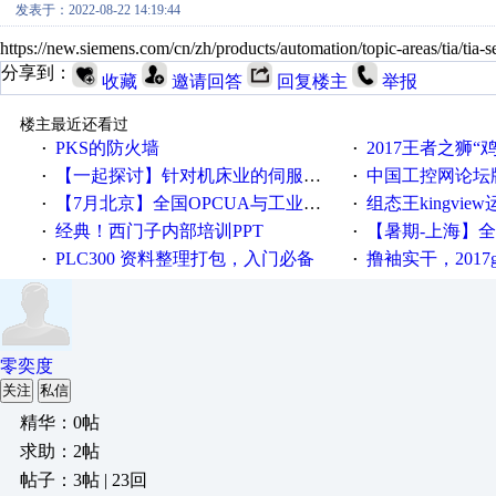
发表于：2022-08-22 14:19:44
https://new.siemens.com/cn/zh/products/automation/topic-a
分享到：
收藏
邀请回答
回复楼主
举报
楼主最近还看过
PKS的防火墙
2017王者之狮“鸡”情签到
·
·
【一起探讨】针对机床业的伺服系统发展，您的期望是什么？
中国工控网论坛版块
·
·
【7月北京】全国OPCUA与工业互联技术培训班通知！
组态王kingvi
·
·
经典！西门子内部培训PPT
【暑期-上海】全国工业4.
·
·
PLC300 资料整理打包，入门必备
撸袖实干，2017gongkong
·
·
零奕度
关注
私信
精华：0帖
求助：2帖
帖子：3帖 | 23回