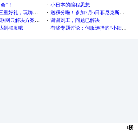
相会”！
小日本的编程思想
·
重好礼，玩嗨夏日！
送积分啦！参加7月6日菲尼克斯在线研讨会即得
·
联网云解决方案实践及应用
谢谢刘工，问题已解决
·
达到40度哦
有奖专题讨论：伺服选择的“小细节大学问”奖励公告
·
1楼