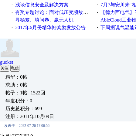
浅谈信息安全及解决方案
7月7与安川来“
·
·
有奖专题讨论：面对低压变频故障，老手是这样解决的！
【德力西电气】三
·
·
寻秘笈、填问卷、赢无人机
AbleCloud工业物
·
·
2017年6月份精华帖奖励发放公告
下周据说气温能
·
·
guoket
关注
私信
精华：0帖
求助：0帖
帖子：1帖 | 1522回
年度积分：0
历史总积分：699
注册：2011年10月09日
发表于：2022-07-26 17:06:56