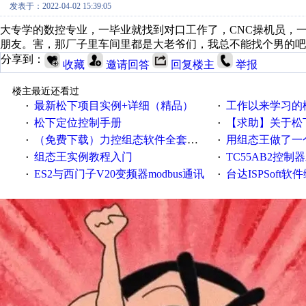
发表于：2022-04-02 15:39:05
大专学的数控专业，一毕业就找到对口工作了，CNC操机员，
朋友。害，那厂子里车间里都是大老爷们，我总不能找个男的吧
分享到：
收藏
邀请回答
回复楼主
举报
楼主最近还看过
最新松下项目实例+详细（精品）
工作以来学习的松下
·
·
松下定位控制手册
【求助】关于松下带运
·
·
（免费下载）力控组态软件全套视频教程（加文档）
用组态王做了一个监
·
·
组态王实例教程入门
TC55AB2控制
·
·
ES2与西门子V20变频器modbus通讯
台达ISPSoft软
·
·