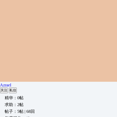
AzraeI
关注
私信
精华：0帖
求助：2帖
帖子：5帖 | 68回