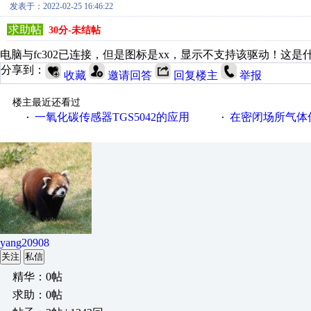
发表于：2022-02-25 16:46:22
求助帖
30分-未结帖
电脑与fc302已连接，但是图标是xx，显示不支持该驱动！这是
分享到：
收藏
邀请回答
回复楼主
举报
楼主最近还看过
一氧化碳传感器TGS5042的应用
在密闭场所气体传
·
·
yang20908
关注
私信
精华：0帖
求助：0帖