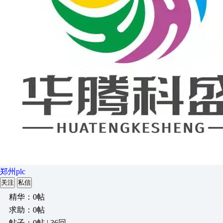
郑州plc
关注
私信
精华：0帖
求助：0帖
帖子：0帖 | 36回