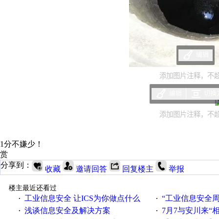
编辑
添加图片注释，不超过
编辑
切换
添加图片注释，不超过
1分不嫌少！
赏
分享到：
收藏
邀请回答
回复楼主
举报
楼主最近还看过
工业信息安全 让ICS为你做点什么
“工业信息安全周之我见”
·
·
浅谈信息安全及解决方案
7月7与安川来“
·
·