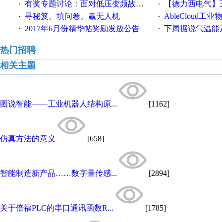
有奖专题讨论：面对低压变频故障，老手是这样解决的！
【德力西电气】三
·
·
寻秘笈、填问卷、赢无人机
AbleCloud工业物
·
·
2017年6月份精华帖奖励发放公告
下周据说气温能
·
·
热门招聘
相关主题
图说智能——工业机器人结构原...
[1162]
仿真方法的意义
[658]
智能制造新产品……数字量传感...
[2894]
关于倍福PLC的串口通讯函数R...
[1785]