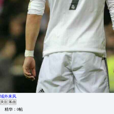
域外来风
关注
私信
精华：0帖