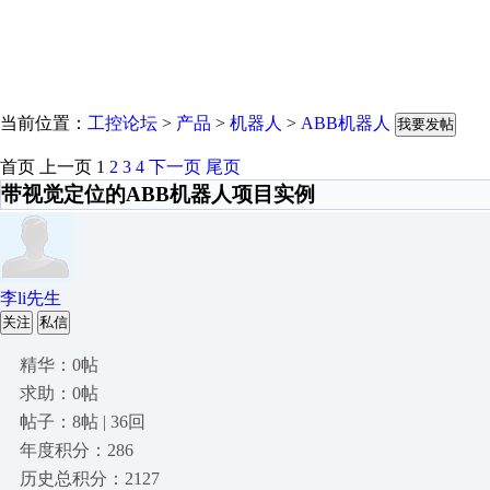
当前位置：
工控论坛
>
产品
>
机器人
>
ABB机器人
我要发帖
首页
上一页
1
2
3
4
下一页
尾页
带视觉定位的ABB机器人项目实例
李li先生
关注
私信
精华：0帖
求助：0帖
帖子：8帖 | 36回
年度积分：286
历史总积分：2127