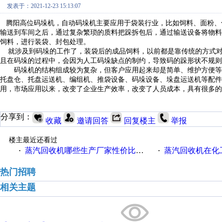
发表于：2021-12-23 15:13:07
腾阳
高位码垛机，自动码垛机主要应用于袋装行业，比如饲料、面粉、
输送到车间之后，通过复杂繁琐的质料把跺拆包后，通过输送设备将物料
饲料，进行装袋、封包处理。
就涉及到码垛的工作了，装袋后的成品饲料，以前都是靠传统的方式
且在码垛的过程中，会因为人工码垛缺点的制约，导致码的跺形状不规则
码垛机的结构组成较为复杂，但客户应用起来却是简单、维护方便等
托盘仓、托盘运送机、编组机、推袋设备、码垛设备、垛盘运送机等配件
用，市场应用以来，改变了企业生产效率，改变了人员成本，具有很多的
分享到：
收藏
邀请回答
回复楼主
举报
楼主最近还看过
蒸汽回收机哪些生产厂家性价比高一些
蒸汽回收机在化
·
·
热门招聘
相关主题