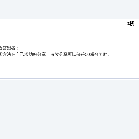
3楼
给答疑者；
题方法在自己求助帖分享，有效分享可以获得50积分奖励。