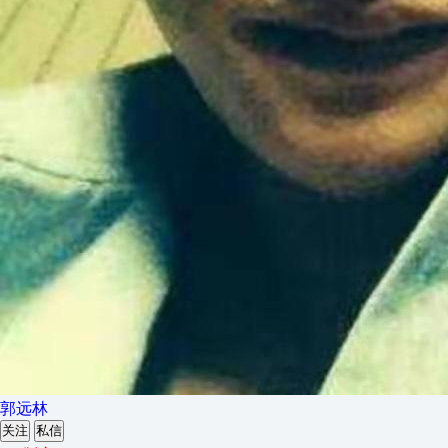
郭远林
关注
私信