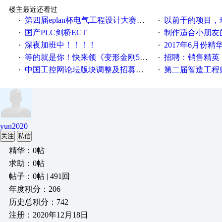
楼主最近还看过
第四届eplan杯电气工程设计大赛报名啦！！！
以前干的项目，现在不
·
·
国产PLC剑桥ECT
制作适合小朋友
·
·
深夜加班中！！！！
2017年6月份
·
·
等的就是你！快来领《变形金刚5》观影券
招聘：销售精英
·
·
中国工控网论坛版块调整及招募版主公告
第二届智造工程师节投
·
·
yun2020
关注
私信
精华：0帖
求助：0帖
帖子：0帖 | 491回
年度积分：206
历史总积分：742
注册：2020年12月18日