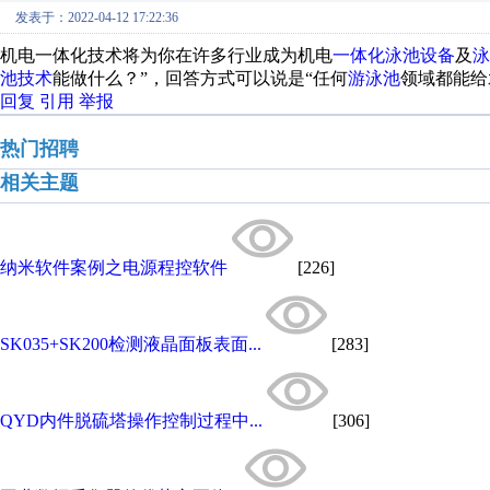
发表于：2022-04-12 17:22:36
机电一体化技术将为你在许多行业成为机电
一体化泳池设备
及
泳
池技术
能做什么？”，回答方式可以说是“任何
游泳池
领域都能给
回复
引用
举报
热门招聘
相关主题
纳米软件案例之电源程控软件
[226]
SK035+SK200检测液晶面板表面...
[283]
QYD内件脱硫塔操作控制过程中...
[306]