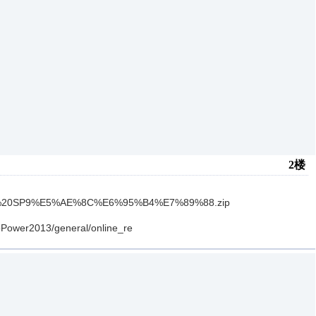
2楼
0V4.0%20SP9%E5%AE%8C%E6%95%B4%E7%89%88.zip
roPower2013/general/online_re