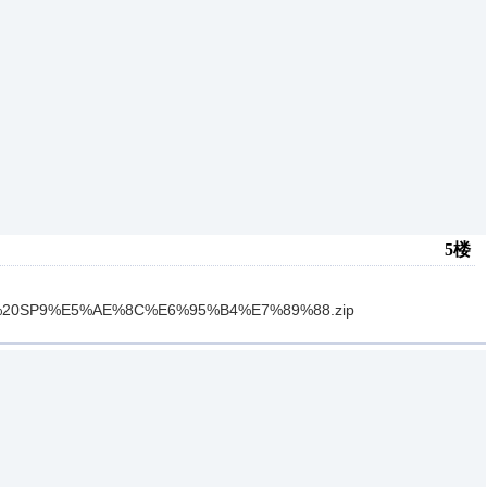
5楼
0V4.0%20SP9%E5%AE%8C%E6%95%B4%E7%89%88.zip