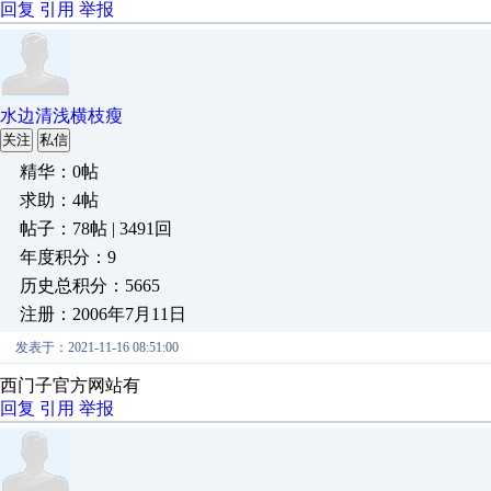
回复
引用
举报
水边清浅横枝瘦
关注
私信
精华：0帖
求助：4帖
帖子：78帖 | 3491回
年度积分：9
历史总积分：5665
注册：2006年7月11日
发表于：2021-11-16 08:51:00
西门子官方网站有
回复
引用
举报