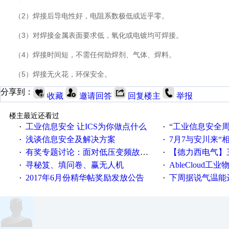
（2）
焊接后导电性好，电阻系数极低或近乎零。
（3）
对焊接金属表面要求低，氧化或电镀均可焊接。
（4）
焊接时间短，不需任何助焊剂、气体、焊料。
（5）
焊接无火花，环保安全。
分享到：
收藏
邀请回答
回复楼主
举报
楼主最近还看过
工业信息安全 让ICS为你做点什么
“工业信息安全周之我见”
·
·
浅谈信息安全及解决方案
7月7与安川来“
·
·
有奖专题讨论：面对低压变频故障，老手是这样解决的！
【德力西电气】三
·
·
寻秘笈、填问卷、赢无人机
AbleCloud工业物
·
·
2017年6月份精华帖奖励发放公告
下周据说气温能
·
·