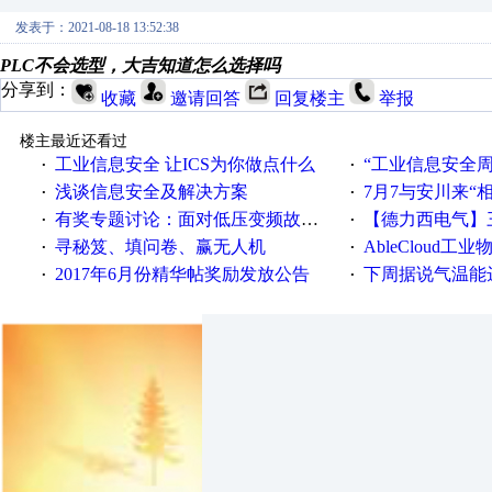
发表于：2021-08-18 13:52:38
PLC不会选型，大吉知道怎么选择吗
分享到：
收藏
邀请回答
回复楼主
举报
楼主最近还看过
工业信息安全 让ICS为你做点什么
“工业信息安全周之我见”
·
·
浅谈信息安全及解决方案
7月7与安川来“
·
·
有奖专题讨论：面对低压变频故障，老手是这样解决的！
【德力西电气】三
·
·
寻秘笈、填问卷、赢无人机
AbleCloud工业物
·
·
2017年6月份精华帖奖励发放公告
下周据说气温能
·
·