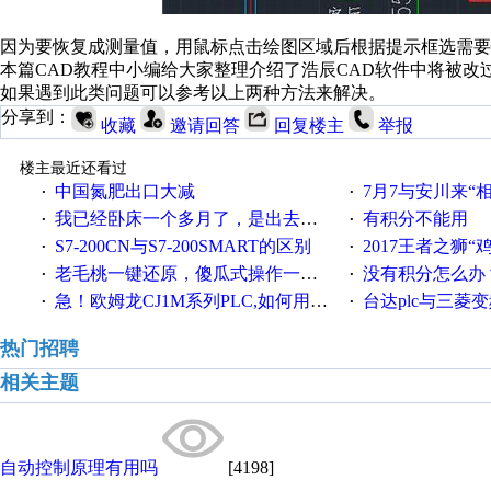
因为要恢复成测量值，用鼠标点击绘图区域后根据提示框选需要
本篇CAD教程中小编给大家整理介绍了浩辰CAD软件中将被改
如果遇到此类问题可以参考以上两种方法来解决。
分享到：
收藏
邀请回答
回复楼主
举报
楼主最近还看过
中国氮肥出口大减
7月7与安川来“
·
·
我已经卧床一个多月了，是出去安装机械手在高速遭遇车祸所致:大家工作都要特别注意啊
有积分不能用
·
·
S7-200CN与S7-200SMART的区别
2017王者之狮“鸡”情签到
·
·
老毛桃一键还原，傻瓜式操作一键轻松备份还原；程序为向导式安装，一键即可实现自动备份或还原系统。
没有积分怎么办
·
·
急！欧姆龙CJ1M系列PLC,如何用时间控制变频器。要求时间在组态王中可以自由输入！拜托各位大神了！
台达plc与三菱
·
·
热门招聘
相关主题
自动控制原理有用吗
[4198]