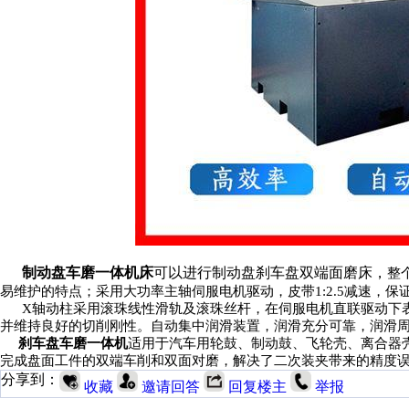
制动盘车磨一体机床
可以进行制动盘刹车盘双端面磨床，
整
易维护的特点；采用大功率主轴伺服电机驱动，皮带1:2.5减速，
X轴动柱采用滚珠线性滑轨及滚珠丝杆，在伺服电机直联驱动下
并维持良好的切削刚性。自动集中润滑装置，润滑充分可靠，润滑
刹车盘车磨一体机
适用于汽车用轮鼓、制动鼓、飞轮壳、离合器
完成盘面工件的双端车削和双面对磨，解决了二次装夹带来的精度
分享到：
收藏
邀请回答
回复楼主
举报