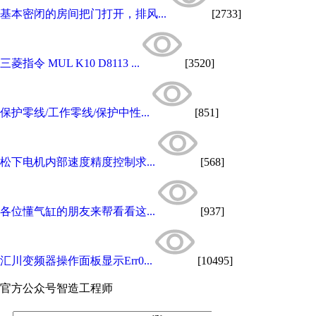
基本密闭的房间把门打开，排风...
[2733]
三菱指令 MUL K10 D8113 ...
[3520]
保护零线/工作零线/保护中性...
[851]
松下电机内部速度精度控制求...
[568]
各位懂气缸的朋友来帮看看这...
[937]
汇川变频器操作面板显示Err0...
[10495]
官方公众号
智造工程师