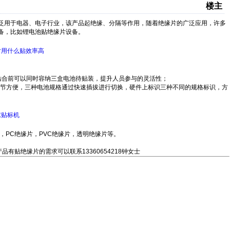
楼主
泛用于电器、电子行业，该产品起绝缘、分隔等作用，随着绝缘片的广泛应用，许多
备，比如锂电池贴绝缘片设备。
贴合前可以同时容纳三盒电池待贴装，提升人员参与的灵活性；
产；调节方便，三种电池规格通过快速插拔进行切换，硬件上标识三种不同的规格标识，方
，PC绝缘片，PVC绝缘片，透明绝缘片等。
有贴绝缘片的需求可以联系13360654218钟女士