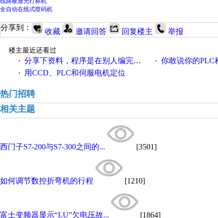
线路板激光打标机
全自动在线式喷码机
分享到：
收藏
邀请回答
回复楼主
举报
楼主最近还看过
分享下资料，程序是在别人编完的基础上改的
你敢说你的PLC程序写的好
·
·
用CCD、PLC和伺服电机定位
·
热门招聘
相关主题
西门子S7-200与S7-300之间的...
[3501]
如何调节数控折弯机的行程
[1210]
富士变频器显示“LU”欠电压故...
[1864]