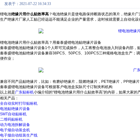
发表于：2021-07-22 16:34:33
锂电池
绝缘片用什么贴效率高
？电池绝缘片是使电路保持断路状态的薄片，绝缘片广
生产绝缘片厂家人工贴已经远远不能满足企业的产量需求，这时候就需要上自动化设
锂电池绝缘片用什么贴效率高？用秦泰盛锂电池贴绝缘片设备
秦泰盛锂电池贴绝缘片设备1个人即可完成操作，人工将整合电池放入到设备内部，
秦泰盛锂电池贴绝缘片设备兼容38PCS、50PCS、100PCS三种规格电池盒生
便作业；
兼容不同产品贴绝缘片，比如：有磨砂绝缘片，阻燃绝缘片，PET绝缘片，PP绝缘片
秦泰盛锂电池贴绝缘片设备可根据客户电池盒实际尺寸订制夹料机构
以上就是
广东贴标机
小编介绍的“锂电池绝缘片用什么贴效率高”的内容，如果大家的产品
相关产品：
全自动实时打印贴标机
电池贴绝缘片设备
SMT自动贴标机
二维码贴标机
动力电池拆解设备
电子烟自动装盒机
电子烟自动组装生产线